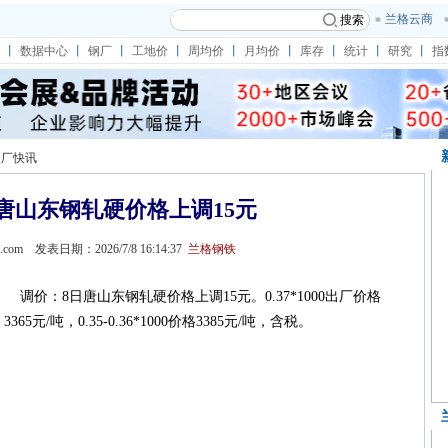
兰格云商
搜索
丨
数据中心
丨
钢厂
丨
工地价
丨
周均价
丨
月均价
丨
库存
丨
统计
丨
研究
丨
指
钢厂快讯
唐山东钢轧硬价格上调15元
gmi.com 发表日期：2026/7/8 16:14:37
兰格钢铁
调价：8日唐山东钢轧硬价格上调15元。0.37*1000出厂价格
3365元/吨，0.35-0.36*1000价格3385元/吨，含税。