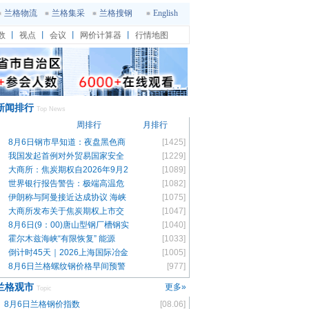
兰格物流
兰格集采
兰格搜钢
English
数
丨
视点
丨
会议
丨
网价计算器
丨
行情地图