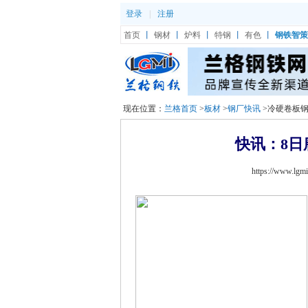
登录
|
注册
首页
丨
钢材
丨
炉料
丨
特钢
丨
有色
丨
钢铁智策
现在位置：
兰格首页
>
板材
>
钢厂快讯
>冷硬卷板
快讯：8日
https://www.l